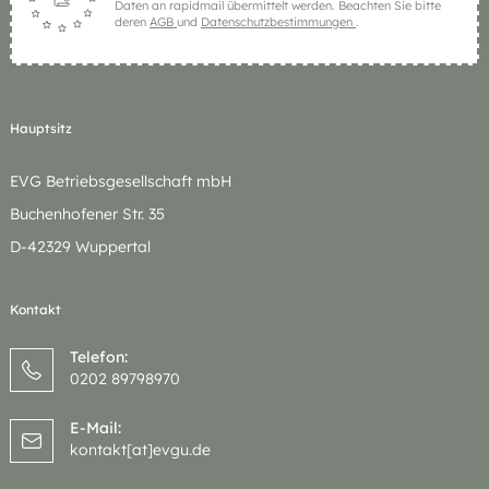
Daten an rapidmail übermittelt werden. Beachten Sie bitte
deren
AGB
und
Datenschutzbestimmungen
.
Hauptsitz
EVG Betriebsgesellschaft mbH
Buchenhofener Str. 35
D-42329 Wuppertal
Kontakt
Telefon:
0202 89798970
E-Mail:
kontakt[at]evgu.de