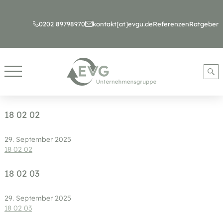
0202 89798970
kontakt[at]evgu.de
Referenzen
Ratgeber
18 02 02
29. September 2025
18 02 02
18 02 03
29. September 2025
18 02 03