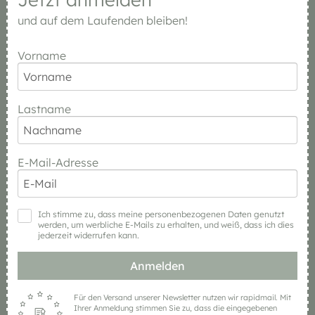
und auf dem Laufenden bleiben!
Vorname
Lastname
E-Mail-Adresse
Ich stimme zu, dass meine personenbezogenen Daten genutzt
werden, um werbliche E-Mails zu erhalten, und weiß, dass ich dies
jederzeit widerrufen kann.
Anmelden
Für den Versand unserer Newsletter nutzen wir rapidmail. Mit
Ihrer Anmeldung stimmen Sie zu, dass die eingegebenen