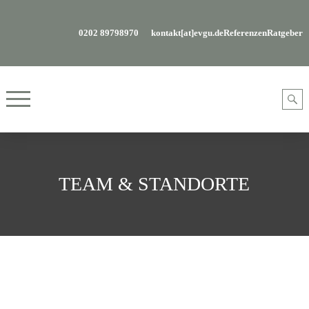
0202 89798970
kontakt[at]evgu.de
Referenzen
Ratgeber
TEAM & STANDORTE