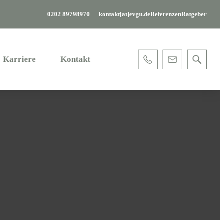
0202 89798970
kontakt[at]evgu.de
Referenzen
Ratgeber
Karriere
Kontakt