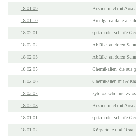
18 01 09
Arzneimittel mit Ausna
18 01 10
Amalgamabfälle aus d
18 02 01
spitze oder scharfe Ge
18 02 02
Abfälle, an deren Sam
18 02 03
Abfälle, an deren Sam
18 02 05
Chemikalien, die aus g
18 02 06
Chemikalien mit Ausna
18 02 07
zytotoxische und zytos
18 02 08
Arzneimittel mit Ausna
18 01 01
spitze oder scharfe G
18 01 02
Körperteile und Organ