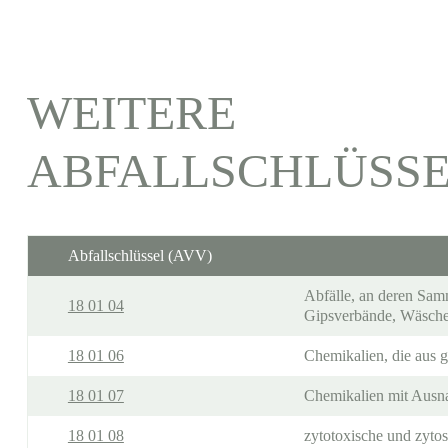
WEITERE
ABFALLSCHLÜSS
Abfallschlüssel (AVV)
Abfälle, an deren Sam
18 01 04
Gipsverbände, Wäsche
18 01 06
Chemikalien, die aus g
18 01 07
Chemikalien mit Ausna
18 01 08
zytotoxische und zytos