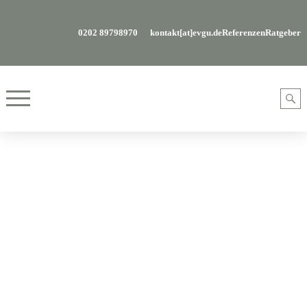
0202 89798970
kontakt[at]evgu.de
Referenzen
Ratgeber