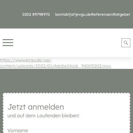
0202 89798970
kontakt[at]evgu.de
Referenzen
Ratgeber
https://www.evgu.de/wp-
content/uploads/2022/01/AdobeStock_94005202.mov
Jetzt anmelden
und auf dem Laufenden bleiben!
Vorname