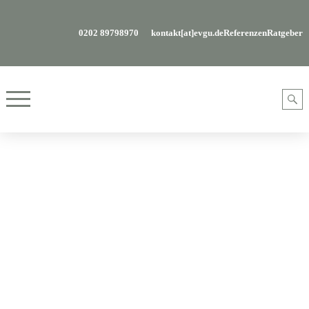
0202 89798970
kontakt[at]evgu.de
Referenzen
Ratgeber