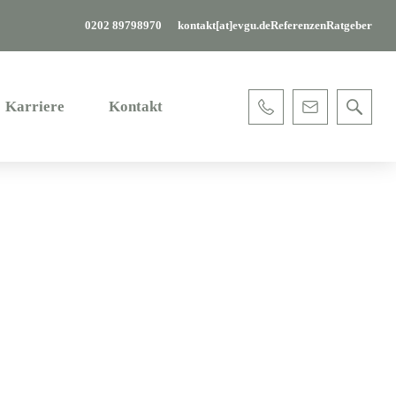
0202 89798970
kontakt[at]evgu.de
Referenzen
Ratgeber
Karriere
Kontakt