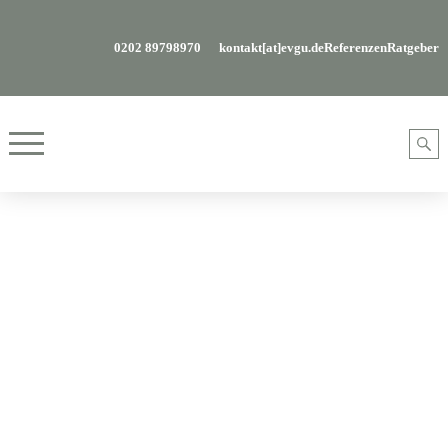
0202 89798970
kontakt[at]evgu.de
Referenzen
Ratgeber