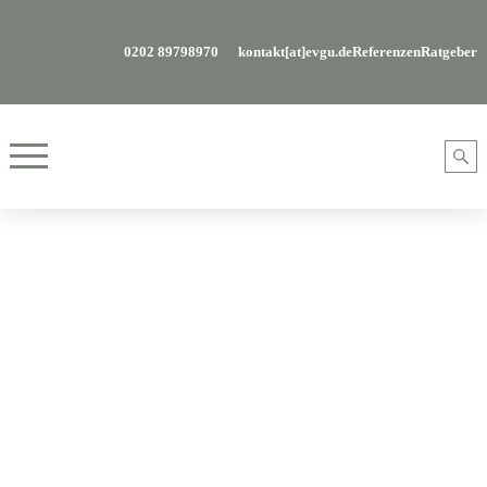
0202 89798970
kontakt[at]evgu.de
Referenzen
Ratgeber