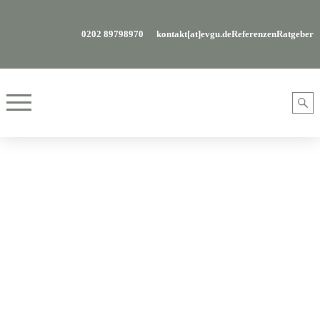
0202 89798970
kontakt[at]evgu.de
Referenzen
Ratgeber