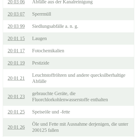
20 03 06
Abfälle aus der Kanalreinigung
20 03 07
Sperrmüll
20 03 99
Siedlungsabfälle a. n. g.
20 01 15
Laugen
20 01 17
Fotochemikalien
20 01 19
Pestizide
Leuchtstoffröhren und andere quecksilberhaltige
20 01 21
Abfälle
gebrauchte Geräte, die
20 01 23
Fluorchlorkohlenwasserstoffe enthalten
20 01 25
Speiseöle und -fette
Öle und Fette mit Ausnahme derjenigen, die unter
20 01 26
200125 fallen