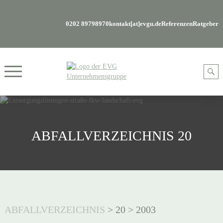
0202 89798970
kontakt[at]evgu.de
Referenzen
Ratgeber
ABFALLVERZEICHNIS 20
ABFALLVERZEICHNIS
>
20
>
2003