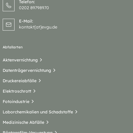
Telefon:
0202 89798970
E-Mail:
kontakt[at]evgu.de
Abfallarten
Aktenvernichtung
Datenträgervernichtung
Druckereiabfälle
Elektroschrott
Fotoindustrie
Laborchemikalien und Schadstoffe
Medizinische Abfälle
Röntgenfilm-Verwertung