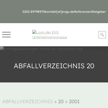
0202 89798970
kontakt[at]evgu.de
Referenzen
Ratgeber
ABFALLVERZEICHNIS 20
ABFALLVERZEICHNIS
>
20
>
2001