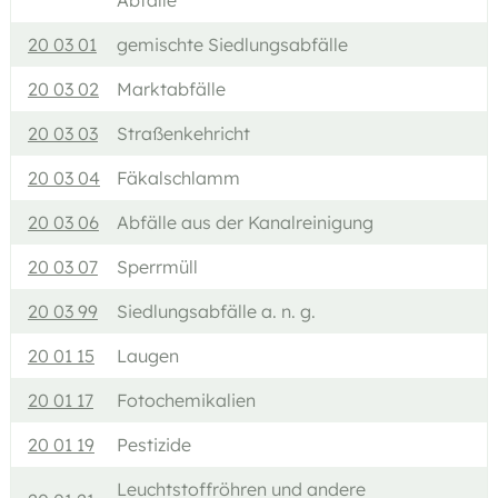
Abfälle
20 03 01
gemischte Siedlungsabfälle
20 03 02
Marktabfälle
20 03 03
Straßenkehricht
20 03 04
Fäkalschlamm
20 03 06
Abfälle aus der Kanalreinigung
20 03 07
Sperrmüll
20 03 99
Siedlungsabfälle a. n. g.
20 01 15
Laugen
20 01 17
Fotochemikalien
20 01 19
Pestizide
Leuchtstoffröhren und andere