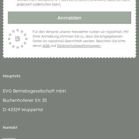
jederzeit widerrufen kann.
Anmelden
Für den Versand unserer Newsletter nutzen wir rapidmail. Mit
Ihrer Anmeldung stimmen Sie zu, dass die eingegebenen
Daten an rapidmail übermittelt werden. Beachten Sie bitte
deren
AGB
und
Datenschutzbestimmungen
.
Hauptsitz
EVG Betriebsgesellschaft mbH
Buchenhofener Str. 35
D-42329 Wuppertal
Kontakt