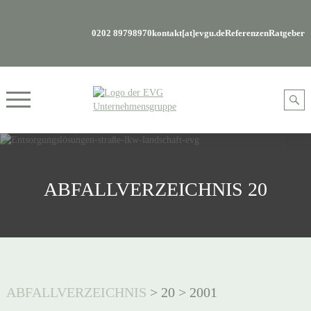
0202 89798970
kontakt[at]evgu.de
Referenzen
Ratgeber
ABFALLVERZEICHNIS 20
ABFALLVERZEICHNIS
>
20
>
2001