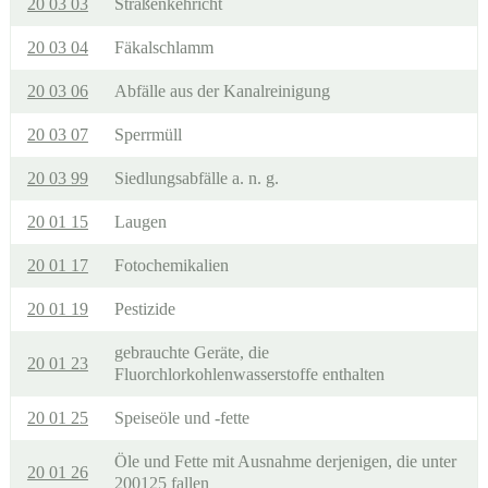
20 03 03
Straßenkehricht
20 03 04
Fäkalschlamm
20 03 06
Abfälle aus der Kanalreinigung
20 03 07
Sperrmüll
20 03 99
Siedlungsabfälle a. n. g.
20 01 15
Laugen
20 01 17
Fotochemikalien
20 01 19
Pestizide
gebrauchte Geräte, die
20 01 23
Fluorchlorkohlenwasserstoffe enthalten
20 01 25
Speiseöle und -fette
Öle und Fette mit Ausnahme derjenigen, die unter
20 01 26
200125 fallen