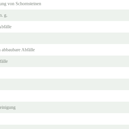
gung von Schornsteinen
n. g.
Abfälle
h abbaubare Abfälle
fälle
reinigung