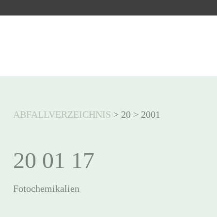
ABFALLVERZEICHNIS
>
20
>
2001
20 01 17
Fotochemikalien