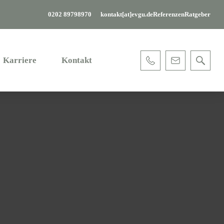
0202 89798970
kontakt[at]evgu.de
Referenzen
Ratgeber
Karriere
Kontakt