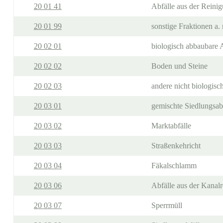
20 01 41
Abfälle aus der Reini
20 01 99
sonstige Fraktionen a. 
20 02 01
biologisch abbaubare 
20 02 02
Boden und Steine
20 02 03
andere nicht biologisc
20 03 01
gemischte Siedlungsab
20 03 02
Marktabfälle
20 03 03
Straßenkehricht
20 03 04
Fäkalschlamm
20 03 06
Abfälle aus der Kanal
20 03 07
Sperrmüll