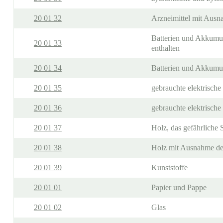
20 01 32
Arzneimittel mit Ausna
Batterien und Akkumul
20 01 33
enthalten
20 01 34
Batterien und Akkumul
20 01 35
gebrauchte elektrische
20 01 36
gebrauchte elektrisch
20 01 37
Holz, das gefährliche S
20 01 38
Holz mit Ausnahme des
20 01 39
Kunststoffe
20 01 01
Papier und Pappe
20 01 02
Glas