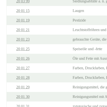
20 03 99
Siedlungsabfälle a. n. 
20 01 15
Laugen
20 01 19
Pestizide
20 01 21
Leuchtstoffröhren und 
20 01 23
gebrauchte Geräte, die
20 01 25
Speiseöle und -fette
20 01 26
Öle und Fette mit Ausn
20 01 27
Farben, Druckfarben, K
20 01 28
Farben, Druckfarben, 
20 01 29
Reinigungsmittel, die g
20 01 30
Reinigungsmittel mit 
20 01 31
zytotoxische und zytos