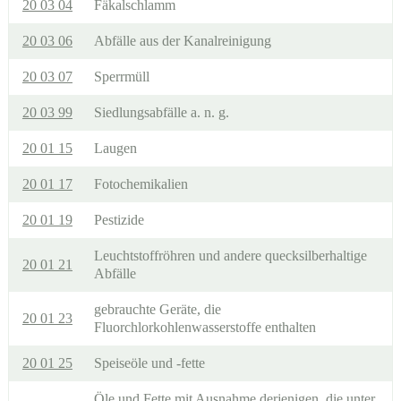
20 03 04
Fäkalschlamm
20 03 06
Abfälle aus der Kanalreinigung
20 03 07
Sperrmüll
20 03 99
Siedlungsabfälle a. n. g.
20 01 15
Laugen
20 01 17
Fotochemikalien
20 01 19
Pestizide
Leuchtstoffröhren und andere quecksilberhaltige
20 01 21
Abfälle
gebrauchte Geräte, die
20 01 23
Fluorchlorkohlenwasserstoffe enthalten
20 01 25
Speiseöle und -fette
Öle und Fette mit Ausnahme derjenigen, die unter