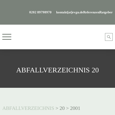
0202 89798970
kontakt[at]evgu.de
Referenzen
Ratgeber
ABFALLVERZEICHNIS 20
ABFALLVERZEICHNIS
>
20
>
2001