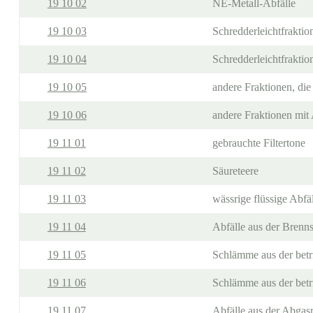
19 10 02
NE-Metall-Abfälle
19 10 03
Schredderleichtfraktio
19 10 04
Schredderleichtfraktio
19 10 05
andere Fraktionen, die 
19 10 06
andere Fraktionen mit
19 11 01
gebrauchte Filtertone
19 11 02
Säureteere
19 11 03
wässrige flüssige Abfä
19 11 04
Abfälle aus der Brenns
19 11 05
Schlämme aus der betr
19 11 06
Schlämme aus der betr
19 11 07
Abfälle aus der Abgas