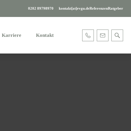
0202 89798970
kontakt[at]evgu.de
Referenzen
Ratgeber
Karriere
Kontakt