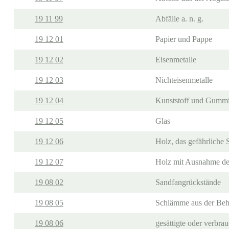
19 11 99
Abfälle a. n. g.
19 12 01
Papier und Pappe
19 12 02
Eisenmetalle
19 12 03
Nichteisenmetalle
19 12 04
Kunststoff und Gumm
19 12 05
Glas
19 12 06
Holz, das gefährliche S
19 12 07
Holz mit Ausnahme des
19 08 02
Sandfangrückstände
19 08 05
Schlämme aus der Be
19 08 06
gesättigte oder verbra