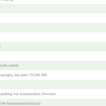
i
toffe enthält
jenigen, das unter 191206 fällt
handlung von kommunalem Abwasser
uchte Ionenaustauscherharze