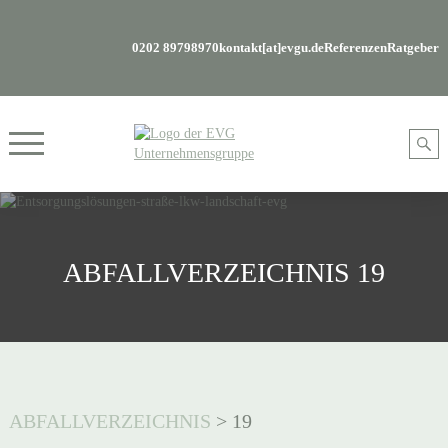
0202 89798970
kontakt[at]evgu.de
Referenzen
Ratgeber
ABFALLVERZEICHNIS 19
ABFALLVERZEICHNIS
>
19