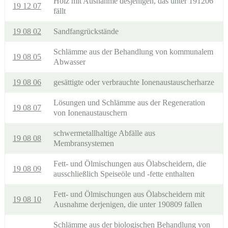
Holz mit Ausnahme desjenigen, das unter 191206
19 12 07
fällt
19 08 02
Sandfangrückstände
Schlämme aus der Behandlung von kommunalem
19 08 05
Abwasser
19 08 06
gesättigte oder verbrauchte Ionenaustauscherharze
Lösungen und Schlämme aus der Regeneration
19 08 07
von Ionenaustauschern
schwermetallhaltige Abfälle aus
19 08 08
Membransystemen
Fett- und Ölmischungen aus Ölabscheidern, die
19 08 09
ausschließlich Speiseöle und -fette enthalten
Fett- und Ölmischungen aus Ölabscheidern mit
19 08 10
Ausnahme derjenigen, die unter 190809 fallen
Schlämme aus der biologischen Behandlung von