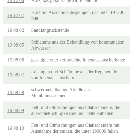
19 12 06
Holz, das gefährliche Stoffe enthält
Holz mit Ausnahme desjenigen, das unter 191206
19 12 07
fällt
19 08 02
Sandfangrückstände
Schlämme aus der Behandlung von kommunalem
19 08 05
Abwasser
19 08 06
gesättigte oder verbrauchte Ionenaustauscherharze
Lösungen und Schlämme aus der Regeneration
19 08 07
von Ionenaustauschern
schwermetallhaltige Abfälle aus
19 08 08
Membransystemen
Fett- und Ölmischungen aus Ölabscheidern, die
19 08 09
ausschließlich Speiseöle und -fette enthalten
Fett- und Ölmischungen aus Ölabscheidern mit
19 08 10
Ausnahme derjenigen, die unter 190809 fallen