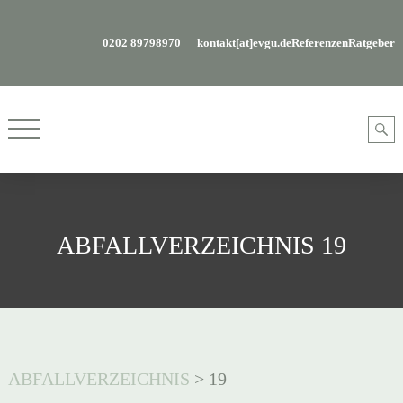
0202 89798970
kontakt[at]evgu.de
Referenzen
Ratgeber
ABFALLVERZEICHNIS 19
ABFALLVERZEICHNIS
>
19