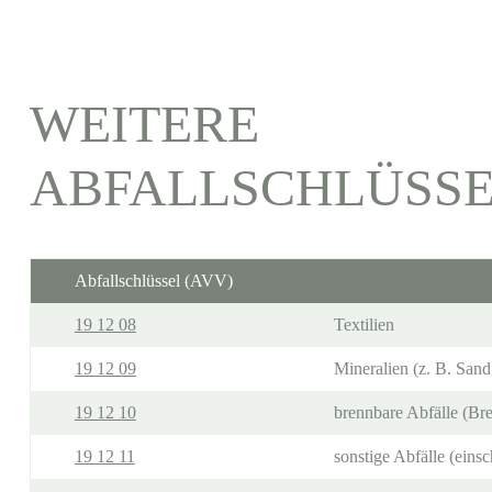
WEITERE
ABFALLSCHLÜSS
Abfallschlüssel (AVV)
19 12 08
Textilien
19 12 09
Mineralien (z. B. Sand
19 12 10
brennbare Abfälle (Bre
19 12 11
sonstige Abfälle (eins