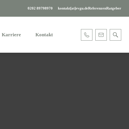
0202 89798970
kontakt[at]evgu.de
Referenzen
Ratgeber
Karriere
Kontakt