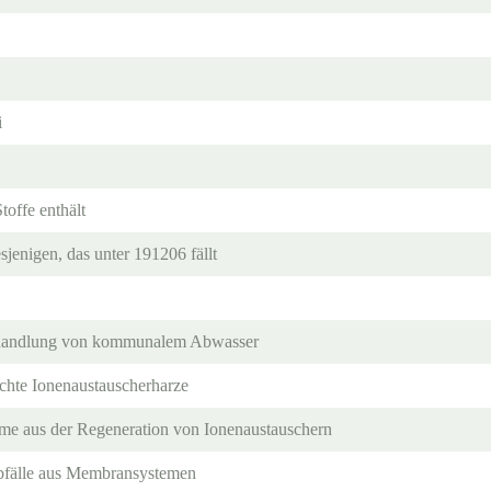
i
toffe enthält
jenigen, das unter 191206 fällt
handlung von kommunalem Abwasser
uchte Ionenaustauscherharze
e aus der Regeneration von Ionenaustauschern
Abfälle aus Membransystemen