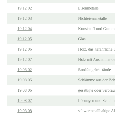
19 12 02
Eisenmetalle
19 12 03
Nichteisenmetalle
19 12 04
Kunststoff und Gumm
19 12 05
Glas
19 12 06
Holz, das gefährliche S
19 12 07
Holz mit Ausnahme des
19 08 02
Sandfangrückstände
19 08 05
Schlämme aus der Be
19 08 06
gesättigte oder verbra
19 08 07
Lösungen und Schlämm
19 08 08
schwermetallhaltige 