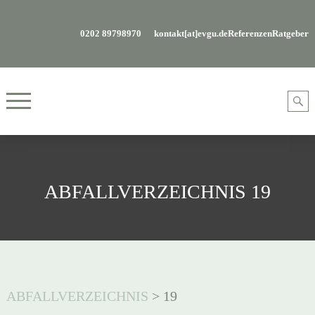
0202 89798970
kontakt[at]evgu.de
Referenzen
Ratgeber
ABFALLVERZEICHNIS 19
ABFALLVERZEICHNIS
>
19