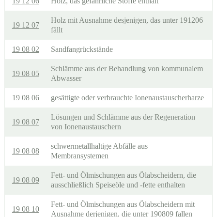
19 12 06
Holz, das gefährliche Stoffe enthält
Holz mit Ausnahme desjenigen, das unter 191206
19 12 07
fällt
19 08 02
Sandfangrückstände
Schlämme aus der Behandlung von kommunalem
19 08 05
Abwasser
19 08 06
gesättigte oder verbrauchte Ionenaustauscherharze
Lösungen und Schlämme aus der Regeneration
19 08 07
von Ionenaustauschern
schwermetallhaltige Abfälle aus
19 08 08
Membransystemen
Fett- und Ölmischungen aus Ölabscheidern, die
19 08 09
ausschließlich Speiseöle und -fette enthalten
Fett- und Ölmischungen aus Ölabscheidern mit
19 08 10
Ausnahme derjenigen, die unter 190809 fallen