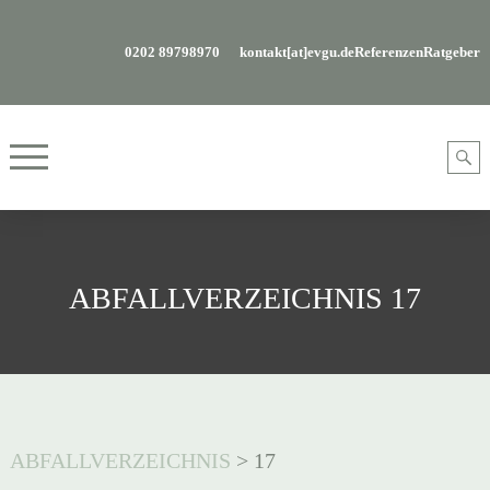
0202 89798970
kontakt[at]evgu.de
Referenzen
Ratgeber
ABFALLVERZEICHNIS 17
ABFALLVERZEICHNIS
>
17