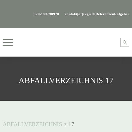
0202 89798970
kontakt[at]evgu.de
Referenzen
Ratgeber
ABFALLVERZEICHNIS 17
ABFALLVERZEICHNIS
>
17