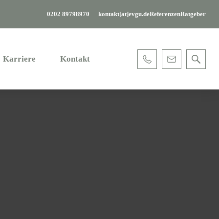
0202 89798970
kontakt[at]evgu.de
Referenzen
Ratgeber
Karriere
Kontakt