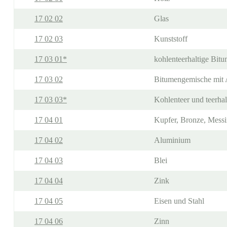
17 02 02
Glas
17 02 03
Kunststoff
17 03 01*
kohlenteerhaltige Bit
17 03 02
Bitumengemische mit A
17 03 03*
Kohlenteer und teerhal
17 04 01
Kupfer, Bronze, Mess
17 04 02
Aluminium
17 04 03
Blei
17 04 04
Zink
17 04 05
Eisen und Stahl
17 04 06
Zinn