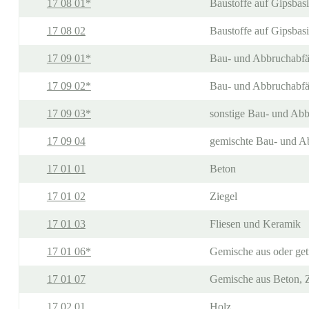
17 08 01*
Baustoffe auf Gipsbasis
17 08 02
Baustoffe auf Gipsbasi
17 09 01*
Bau- und Abbruchabfäl
17 09 02*
Bau- und Abbruchabfäl
17 09 03*
sonstige Bau- und Abbr
17 09 04
gemischte Bau- und Ab
17 01 01
Beton
17 01 02
Ziegel
17 01 03
Fliesen und Keramik
17 01 06*
Gemische aus oder getr
17 01 07
Gemische aus Beton, Z
17 02 01
Holz