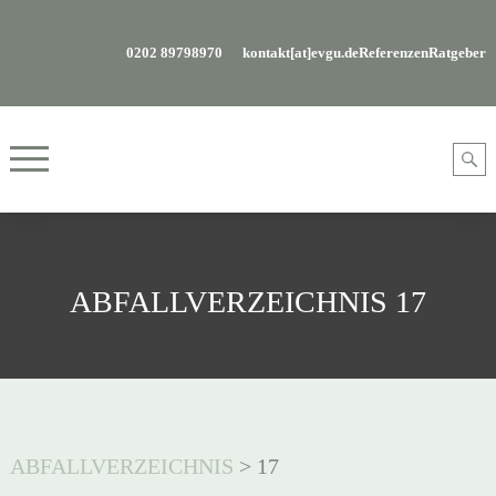
0202 89798970
kontakt[at]evgu.de
Referenzen
Ratgeber
ABFALLVERZEICHNIS 17
ABFALLVERZEICHNIS
>
17