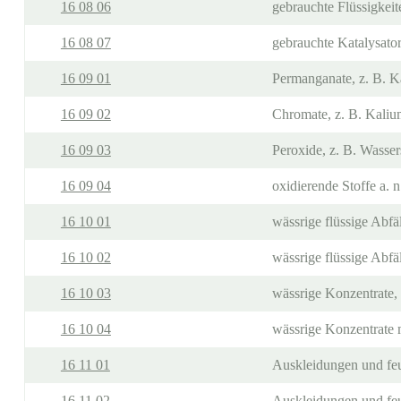
16 08 06
gebrauchte Flüssigkeit
16 08 07
gebrauchte Katalysator
16 09 01
Permanganate, z. B. 
16 09 02
Chromate, z. B. Kali
16 09 03
Peroxide, z. B. Wasser
16 09 04
oxidierende Stoffe a. n
16 10 01
wässrige flüssige Abfäl
16 10 02
wässrige flüssige Abfä
16 10 03
wässrige Konzentrate, 
16 10 04
wässrige Konzentrate 
16 11 01
Auskleidungen und feue
16 11 02
Auskleidungen und feue