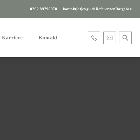
0202 89798970
kontakt[at]evgu.de
Referenzen
Ratgeber
Karriere
Kontakt