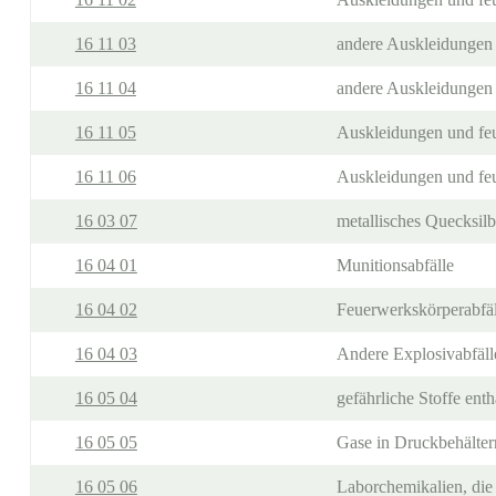
16 11 03
andere Auskleidungen u
16 11 04
andere Auskleidungen u
16 11 05
Auskleidungen und feue
16 11 06
Auskleidungen und feue
16 03 07
metallisches Quecksilb
16 04 01
Munitionsabfälle
16 04 02
Feuerwerkskörperabfäl
16 04 03
Andere Explosivabfäll
16 05 04
gefährliche Stoffe ent
16 05 05
Gase in Druckbehälter
16 05 06
Laborchemikalien, die 