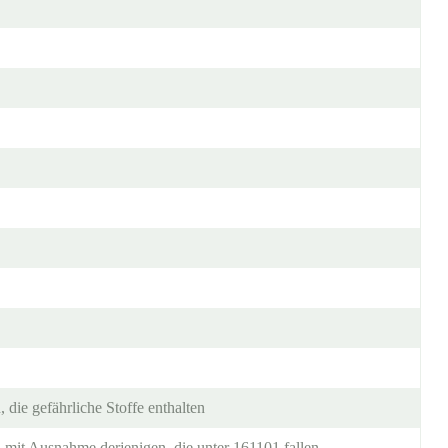
 die gefährliche Stoffe enthalten
n mit Ausnahme derjenigen, die unter 161101 fallen