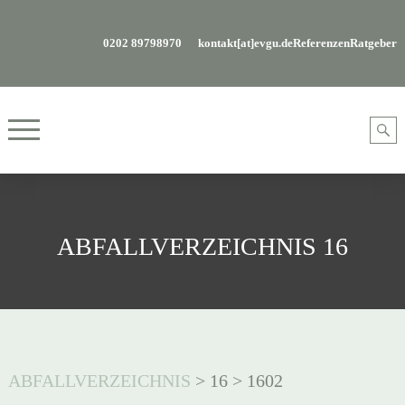
0202 89798970
kontakt[at]evgu.de
Referenzen
Ratgeber
ABFALLVERZEICHNIS 16
ABFALLVERZEICHNIS
>
16
>
1602