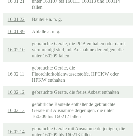
16 01 21
unter 160107 bis 160111, 160113 und 160114
fallen
16 01 22
Bauteile a. n. g.
16 01 99
Abfälle a. n. g.
gebrauchte Geräte, die PCB enthalten oder damit
16 02 10
verunreinigt sind, mit Ausnahme derjenigen, die
unter 160209 fallen
gebrauchte Geräte, die
16 02 11
Fluorchlorkohlenwasserstoffe, HFCKW oder
HFKW enthalten
16 02 12
gebrauchte Geräte, die freies Asbest enthalten
gefährliche Bauteile enthaltende gebrauchte
16 02 13
Geräte mit Ausnahme derjenigen, die unter
160209 bis 160212 fallen
gebrauchte Geräte mit Ausnahme derjenigen, die
16 02 14
unter 160209 bis 160213 fallen