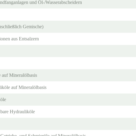
andfanganlagen und Öl-/Wasserabscheidern
nschließlich Gemische)
onen aus Entsalzern
e auf Mineralölbasis
liköle auf Mineralölbasis
köle
ubare Hydrauliköle
 Getriebe- und Schmieröle auf Mineralölbasis