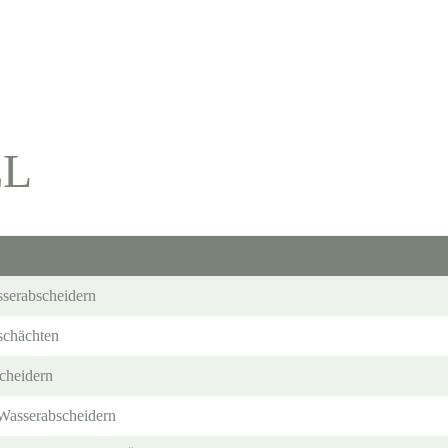
EL
serabscheidern
schächten
cheidern
/Wasserabscheidern