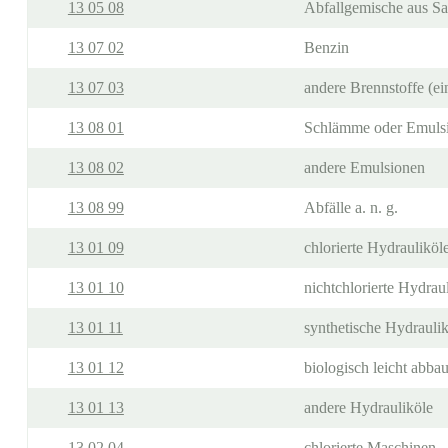
13 05 08
Abfallgemische aus S
13 07 02
Benzin
13 07 03
andere Brennstoffe (ei
13 08 01
Schlämme oder Emulsi
13 08 02
andere Emulsionen
13 08 99
Abfälle a. n. g.
13 01 09
chlorierte Hydrauliköl
13 01 10
nichtchlorierte Hydrau
13 01 11
synthetische Hydrauli
13 01 12
biologisch leicht abba
13 01 13
andere Hydrauliköle
13 02 04
chlorierte Maschinen-,