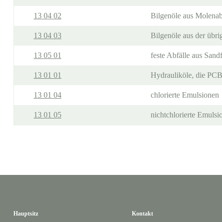
13 04 02
Bilgenöle aus Molenab
13 04 03
Bilgenöle aus der übri
13 05 01
feste Abfälle aus San
13 01 01
Hydrauliköle, die PCB
13 01 04
chlorierte Emulsionen
13 01 05
nichtchlorierte Emulsi
Hauptsitz
Kontakt