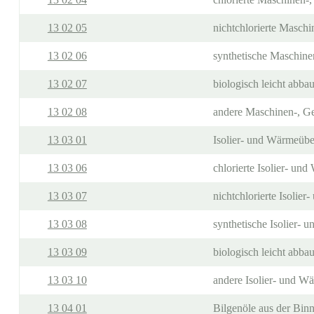
13 02 05
nichtchlorierte Maschi
13 02 06
synthetische Maschine
13 02 07
biologisch leicht abb
13 02 08
andere Maschinen-, Ge
13 03 01
Isolier- und Wärmeübe
13 03 06
chlorierte Isolier- un
13 03 07
nichtchlorierte Isolie
13 03 08
synthetische Isolier-
13 03 09
biologisch leicht abba
13 03 10
andere Isolier- und W
13 04 01
Bilgenöle aus der Binn