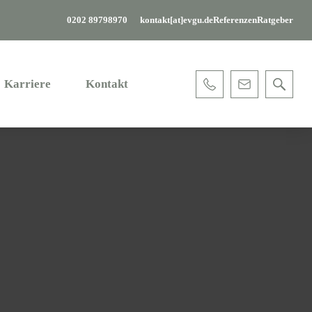
0202 89798970
kontakt[at]evgu.de
Referenzen
Ratgeber
Karriere
Kontakt