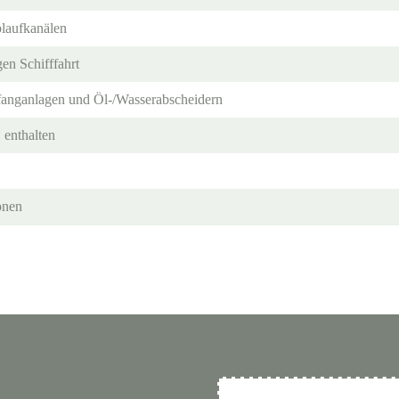
laufkanälen
gen Schifffahrt
dfanganlagen und Öl-/Wasserabscheidern
 enthalten
onen