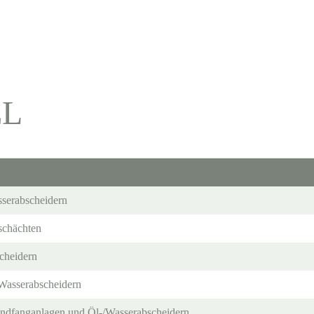
EL
serabscheidern
schächten
cheidern
/Wasserabscheidern
andfanganlagen und Öl-/Wasserabscheidern