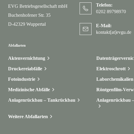
Telefon:
EVG Betriebsgesellschaft mbH
0202 89798970
Buchenhofener Str. 35
D-42329 Wuppertal
E-Mail:
kontakt[at]evgu.de
Abfallarten
Aktenvernichtung
Datenträgerverni
Druckereiabfälle
Elektroschrott
Fotoindustrie
Laborchemikalien 
Medizinische Abfälle
Röntgenfilm-Verw
Anlagenrückbau – Tankrückbau
Anlagenrückbau – 
Weitere Abfallarten