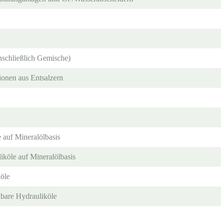
nschließlich Gemische)
onen aus Entsalzern
e auf Mineralölbasis
liköle auf Mineralölbasis
köle
ubare Hydrauliköle