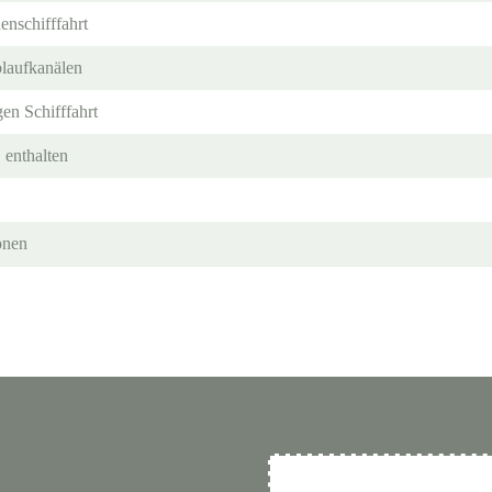
enschifffahrt
laufkanälen
gen Schifffahrt
 enthalten
onen