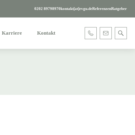
0202 89798970
kontakt[at]evgu.de
Referenzen
Ratgeber
Karriere
Kontakt