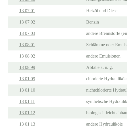
13 07 01
Heizöl und Diesel
13 07 02
Benzin
13 07 03
andere Brennstoffe (ei
13 08 01
Schlämme oder Emulsi
13 08 02
andere Emulsionen
13 08 99
Abfälle a. n. g.
13 01 09
chlorierte Hydrauliköl
13 01 10
nichtchlorierte Hydrau
13 01 11
synthetische Hydrauli
13 01 12
biologisch leicht abba
13 01 13
andere Hydrauliköle