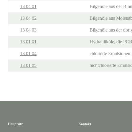
13 04 01
Bilgenöle aus der Binn
13 04 02
Bilgenöle aus Molenab
13 04 03
Bilgenöle aus der übri
13 01 01
Hydrauliköle, die PCB
13 01 04
chlorierte Emulsionen
13 01 05
nichtchlorierte Emulsi
Hauptsitz
Kontakt