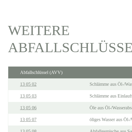
WEITERE
ABFALLSCHLÜSS
Abfallschlüssel (AVV)
13 05 02
Schlämme aus Öl-/Was
13 05 03
Schlämme aus Einlauf
13 05 06
Öle aus Öl-/Wasserabs
13 05 07
öliges Wasser aus Öl-
13 05 08
Abfallgemische aus S