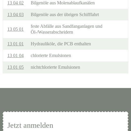
13 04 02
Bilgenöle aus Molenablaufkanälen
13 04 03
Bilgenöle aus der übrigen Schifffahrt
feste Abfälle aus Sandfanganlagen und
13 05 01
Öl-/Wasserabscheidern
13 01 01
Hydrauliköle, die PCB enthalten
13 01 04
chlorierte Emulsionen
13 01 05
nichtchlorierte Emulsionen
Jetzt anmelden