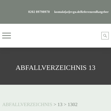
0202 89798970
kontakt[at]evgu.de
Referenzen
Ratgeber
ABFALLVERZEICHNIS 13
ABFALLVERZEICHNIS
>
13
>
1302