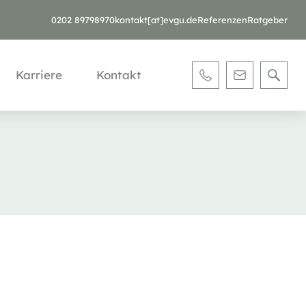
0202 89798970
kontakt[at]evgu.de
Referenzen
Ratgeber
Karriere
Kontakt