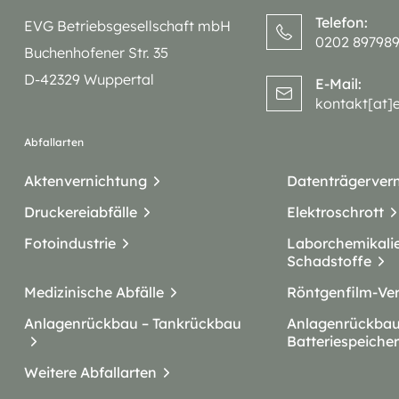
Telefon:
EVG Betriebsgesellschaft mbH
0202 89798
Buchenhofener Str. 35
D-42329 Wuppertal
E-Mail:
kontakt[at]
Abfallarten
Aktenvernichtung
Datenträgerver
Druckereiabfälle
Elektroschrott
Fotoindustrie
Laborchemikali
Schadstoffe
Medizinische Abfälle
Röntgenfilm-Ve
Anlagenrückbau – Tankrückbau
Anlagenrückbau
Batteriespeicher
Weitere Abfallarten