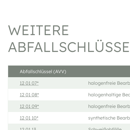
WEITERE
ABFALLSCHLÜSSE
Abfallschlüssel (AVV)
12 01 07*
halogenfreie Bearb
12 01 08*
halogenhaltige Be
12 01 09*
halogenfreie Bear
12 01 10*
synthetische Bearb
12 01 13
Schweißabfälle