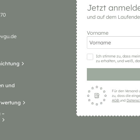
Jetzt anmeld
970
und auf dem Laufenden
Vorname
evgu.de
Ich stimme zu, dass mei
zu erhalten, und weiß, da
nichtung
en und
Für den Versand u
zu, dass die eing
AGB
und
Datens
rwertung
 –