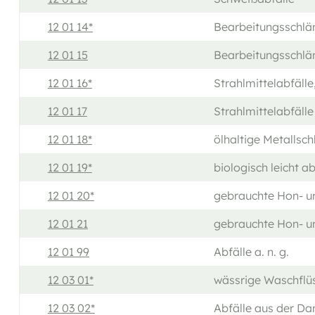
12 01 14*
Bearbeitungsschläm
12 01 15
Bearbeitungsschläm
12 01 16*
Strahlmittelabfälle
12 01 17
Strahlmittelabfälle
12 01 18*
ölhaltige Metalls
12 01 19*
biologisch leicht 
12 01 20*
gebrauchte Hon- und
12 01 21
gebrauchte Hon- un
12 01 99
Abfälle a. n. g.
12 03 01*
wässrige Waschflüs
12 03 02*
Abfälle aus der D