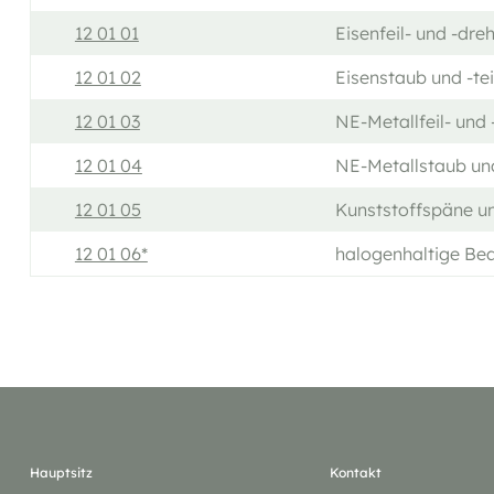
12 01 01
Eisenfeil- und -dr
12 01 02
Eisenstaub und -te
12 01 03
NE-Metallfeil- und
12 01 04
NE-Metallstaub und
12 01 05
Kunststoffspäne u
12 01 06*
halogenhaltige Bea
Hauptsitz
Kontakt