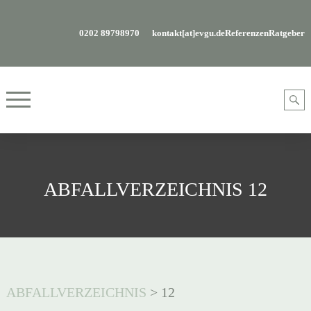
0202 89798970
kontakt[at]evgu.de
Referenzen
Ratgeber
ABFALLVERZEICHNIS 12
ABFALLVERZEICHNIS
>
12