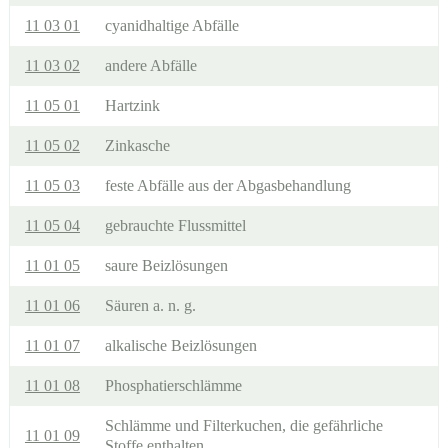
11 03 01
cyanidhaltige Abfälle
11 03 02
andere Abfälle
11 05 01
Hartzink
11 05 02
Zinkasche
11 05 03
feste Abfälle aus der Abgasbehandlung
11 05 04
gebrauchte Flussmittel
11 01 05
saure Beizlösungen
11 01 06
Säuren a. n. g.
11 01 07
alkalische Beizlösungen
11 01 08
Phosphatierschlämme
Schlämme und Filterkuchen, die gefährliche
11 01 09
Stoffe enthalten