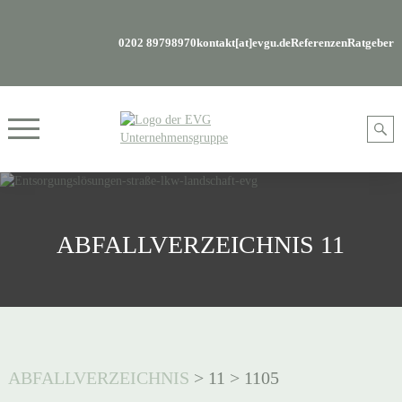
0202 89798970
kontakt[at]evgu.de
Referenzen
Ratgeber
ABFALLVERZEICHNIS 11
ABFALLVERZEICHNIS
>
11
>
1105