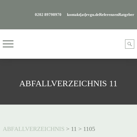
0202 89798970
kontakt[at]evgu.de
Referenzen
Ratgeber
ABFALLVERZEICHNIS 11
ABFALLVERZEICHNIS
>
11
>
1105