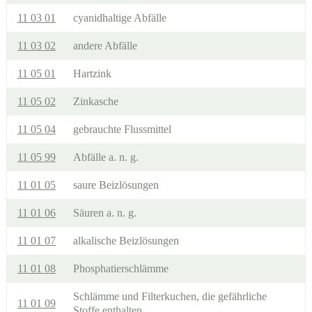
11 03 01
cyanidhaltige Abfälle
11 03 02
andere Abfälle
11 05 01
Hartzink
11 05 02
Zinkasche
11 05 04
gebrauchte Flussmittel
11 05 99
Abfälle a. n. g.
11 01 05
saure Beizlösungen
11 01 06
Säuren a. n. g.
11 01 07
alkalische Beizlösungen
11 01 08
Phosphatierschlämme
Schlämme und Filterkuchen, die gefährliche
11 01 09
Stoffe enthalten