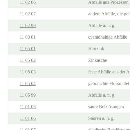
11 02 06
Abfälle aus Prozessen
11 02 07
andere Abfälle, die gef
11 02 99
Abfälle a. n. g.
11 03 01
cyanidhaltige Abfälle
11 05 01
Hartzink
11 05 02
Zinkasche
11 05 03
feste Abfälle aus der
11 05 04
gebrauchte Flussmittel
11 05 99
Abfälle a. n. g.
11 01 05
saure Beizlösungen
11 01 06
Säuren a. n. g.
11 01 07
alkalische Beizlösung