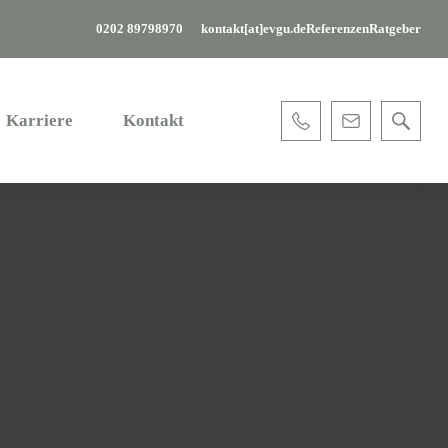
0202 89798970
kontakt[at]evgu.de
Referenzen
Ratgeber
Karriere
Kontakt