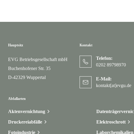
Hauptsitz
Kontakt
Telefon:
EVG Betriebsgesellschaft mbH
0202 89798970
Buchenhofener Str. 35
D-42329 Wuppertal
E-Mail:
kontakt[at]evgu.de
Abfallarten
Aktenvernichtung
Datenträgerverni
Druckereiabfälle
Elektroschrott
Fotoindustrie
Laborchemikalien 