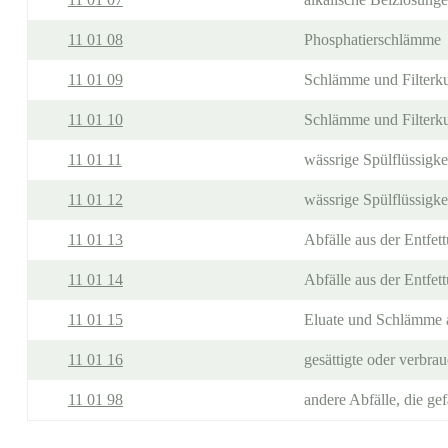
11 01 08
Phosphatierschlämme
11 01 09
Schlämme und Filterkuc
11 01 10
Schlämme und Filterku
11 01 11
wässrige Spülflüssigkei
11 01 12
wässrige Spülflüssigke
11 01 13
Abfälle aus der Entfett
11 01 14
Abfälle aus der Entfet
11 01 15
Eluate und Schlämme a
11 01 16
gesättigte oder verbra
11 01 98
andere Abfälle, die gef