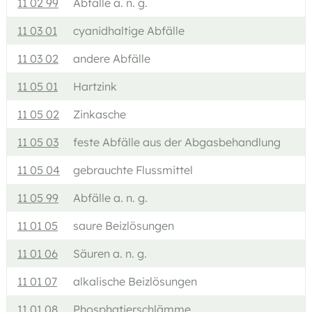
11 02 99
Abfälle a. n. g.
11 03 01
cyanidhaltige Abfälle
11 03 02
andere Abfälle
11 05 01
Hartzink
11 05 02
Zinkasche
11 05 03
feste Abfälle aus der Abgasbehandlung
11 05 04
gebrauchte Flussmittel
11 05 99
Abfälle a. n. g.
11 01 05
saure Beizlösungen
11 01 06
Säuren a. n. g.
11 01 07
alkalische Beizlösungen
11 01 08
Phosphatierschlämme