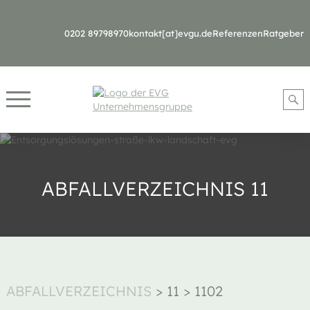
0202 89798970
kontakt[at]evgu.de
Referenzen
Ratgeber
ABFALLVERZEICHNIS 11
ABFALLVERZEICHNIS
>
11
>
1102