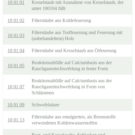
10 01 01
Kesselstaub mit Ausnahme von Kesselstaub, der
unter 100104 fällt
10 01 02
Filterstäube aus Kohlefeuerung
Filterstäube aus Torffeuerung und Feuerung mit
10 01 03
(unbehandeltem) Holz
10 01 04
Filterstäube und Kesselstaub aus Ölfeuerung
Reaktionsabfälle auf Calciumbasis aus der
10 01 05
Rauchgasentschwefelung in fester Form
Reaktionsabfälle auf Calciumbasis aus der
10 01 07
Rauchgasentschwefelung in Form von
Schlämmen
10 01 09
Schwefelsäure
Filterstäube aus emulgierten, als Brennstoffe
10 01 13
verwendeten Kohlenwasserstoffen
Rost- und Kesselasche, Schlacken und