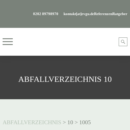
0202 89798970
kontakt[at]evgu.de
Referenzen
Ratgeber
ABFALLVERZEICHNIS 10
ABFALLVERZEICHNIS
>
10
>
1005