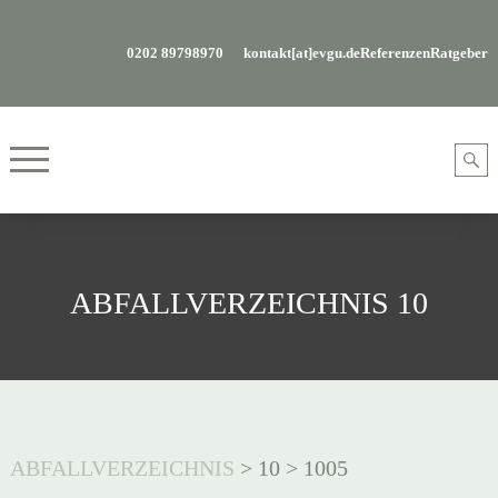
0202 89798970
kontakt[at]evgu.de
Referenzen
Ratgeber
ABFALLVERZEICHNIS 10
ABFALLVERZEICHNIS
>
10
>
1005