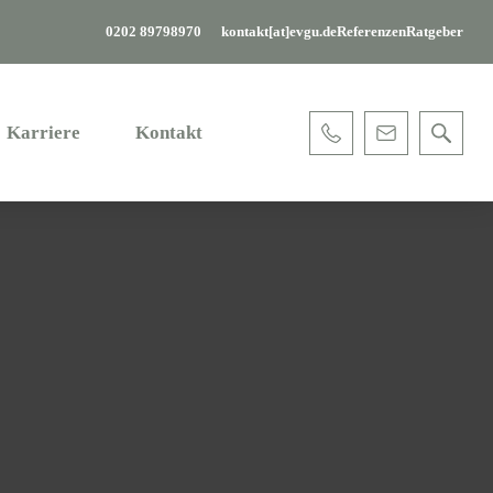
0202 89798970
kontakt[at]evgu.de
Referenzen
Ratgeber
Karriere
Kontakt