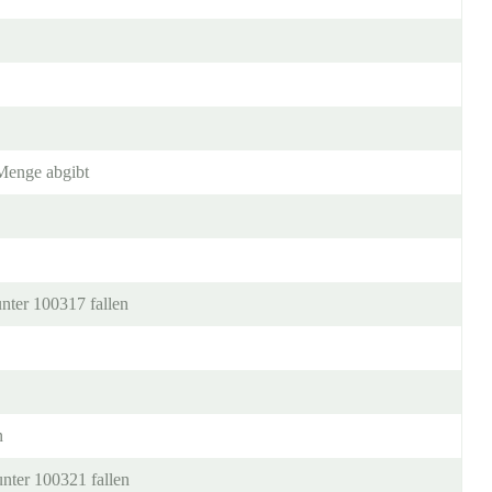
 Menge abgibt
unter 100317 fallen
n
nter 100321 fallen