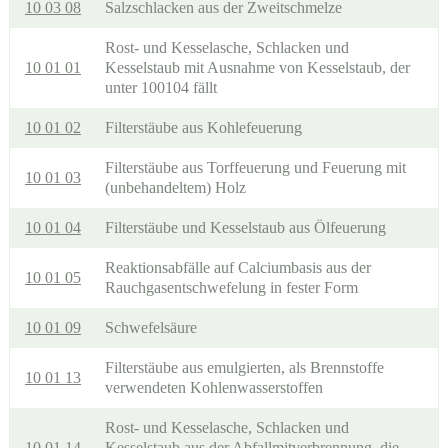
10 03 08
Salzschlacken aus der Zweitschmelze
Rost- und Kesselasche, Schlacken und
10 01 01
Kesselstaub mit Ausnahme von Kesselstaub, der
unter 100104 fällt
10 01 02
Filterstäube aus Kohlefeuerung
Filterstäube aus Torffeuerung und Feuerung mit
10 01 03
(unbehandeltem) Holz
10 01 04
Filterstäube und Kesselstaub aus Ölfeuerung
Reaktionsabfälle auf Calciumbasis aus der
10 01 05
Rauchgasentschwefelung in fester Form
10 01 09
Schwefelsäure
Filterstäube aus emulgierten, als Brennstoffe
10 01 13
verwendeten Kohlenwasserstoffen
Rost- und Kesselasche, Schlacken und
10 01 14
Kesselstaub aus der Abfallmitverbrennung, die