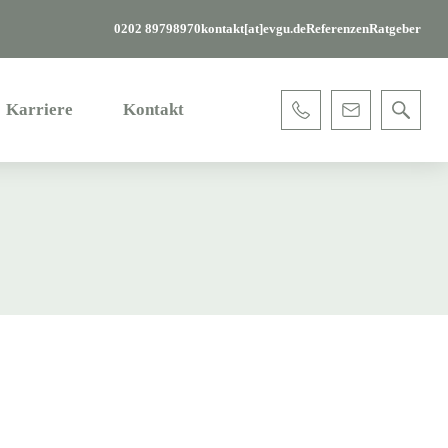
0202 89798970
kontakt[at]evgu.de
Referenzen
Ratgeber
Karriere
Kontakt