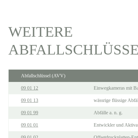
WEITERE
ABFALLSCHLÜSS
Abfallschlüssel (AVV)
09 01 12
Einwegkameras mit Bat
09 01 13
wässrige flüssige Abfä
09 01 99
Abfälle a. n. g.
09 01 01
Entwickler und Aktiva
09 01 02
Offsetdruckplatten-En