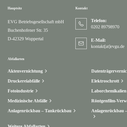
Hauptsitz
Kontakt
Telefon:
EVG Betriebsgesellschaft mbH
0202 89798970
Buchenhofener Str. 35
D-42329 Wuppertal
E-Mail:
kontakt[at]evgu.de
Abfallarten
Aktenvernichtung
Datenträgerverni
Druckereiabfälle
Elektroschrott
Fotoindustrie
Laborchemikalien 
Medizinische Abfälle
Röntgenfilm-Verw
Anlagenrückbau – Tankrückbau
Anlagenrückbau – 
Weitere Abfallarten