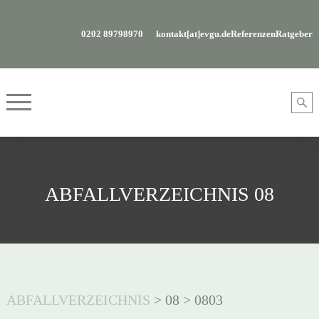
0202 89798970
kontakt[at]evgu.de
Referenzen
Ratgeber
ABFALLVERZEICHNIS 08
ABFALLVERZEICHNIS
>
08
>
0803