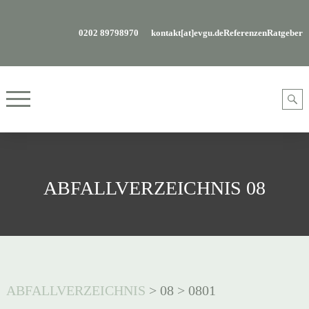
0202 89798970
kontakt[at]evgu.de
Referenzen
Ratgeber
ABFALLVERZEICHNIS 08
ABFALLVERZEICHNIS
>
08
>
0801