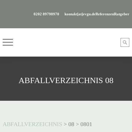
0202 89798970
kontakt[at]evgu.de
Referenzen
Ratgeber
ABFALLVERZEICHNIS 08
ABFALLVERZEICHNIS
>
08
>
0801