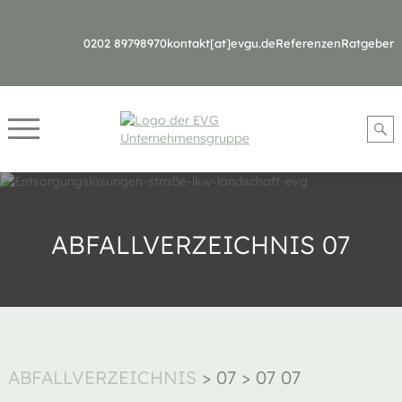
0202 89798970
kontakt[at]evgu.de
Referenzen
Ratgeber
ABFALLVERZEICHNIS 07
ABFALLVERZEICHNIS
>
07
>
07 07