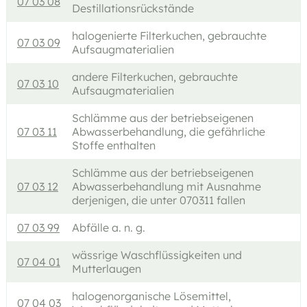
07 03 08
Destillationsrückstände
halogenierte Filterkuchen, gebrauchte
07 03 09
Aufsaugmaterialien
andere Filterkuchen, gebrauchte
07 03 10
Aufsaugmaterialien
Schlämme aus der betriebseigenen
07 03 11
Abwasserbehandlung, die gefährliche
Stoffe enthalten
Schlämme aus der betriebseigenen
07 03 12
Abwasserbehandlung mit Ausnahme
derjenigen, die unter 070311 fallen
07 03 99
Abfälle a. n. g.
wässrige Waschflüssigkeiten und
07 04 01
Mutterlaugen
halogenorganische Lösemittel,
07 04 03