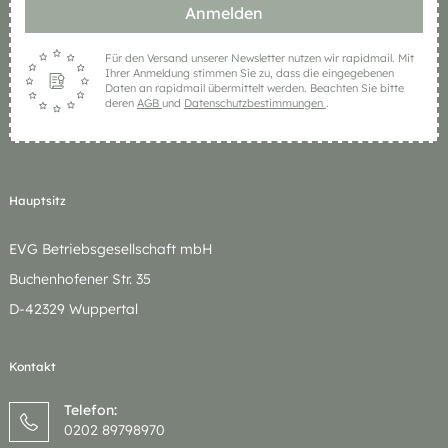
Anmelden
Für den Versand unserer Newsletter nutzen wir rapidmail. Mit
Ihrer Anmeldung stimmen Sie zu, dass die eingegebenen
Daten an rapidmail übermittelt werden. Beachten Sie bitte
deren
AGB
und
Datenschutzbestimmungen
.
Hauptsitz
EVG Betriebsgesellschaft mbH
Buchenhofener Str. 35
D-42329 Wuppertal
Kontakt
Telefon:
0202 89798970