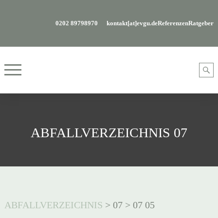
0202 89798970
kontakt[at]evgu.de
Referenzen
Ratgeber
ABFALLVERZEICHNIS 07
ABFALLVERZEICHNIS
>
07
>
07 05