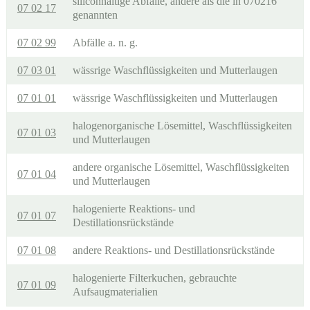
siliconhaltige Abfälle, andere als die in 070216
07 02 17
genannten
07 02 99
Abfälle a. n. g.
07 03 01
wässrige Waschflüssigkeiten und Mutterlaugen
07 01 01
wässrige Waschflüssigkeiten und Mutterlaugen
halogenorganische Lösemittel, Waschflüssigkeiten
07 01 03
und Mutterlaugen
andere organische Lösemittel, Waschflüssigkeiten
07 01 04
und Mutterlaugen
halogenierte Reaktions- und
07 01 07
Destillationsrückstände
07 01 08
andere Reaktions- und Destillationsrückstände
halogenierte Filterkuchen, gebrauchte
07 01 09
Aufsaugmaterialien