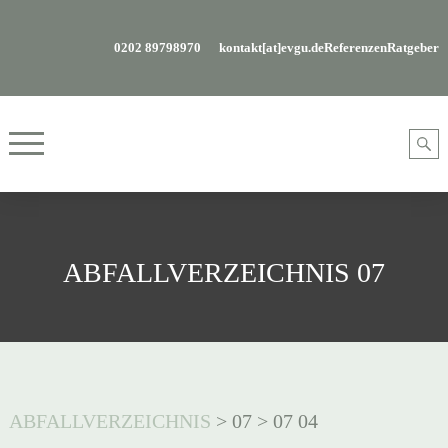
0202 89798970
kontakt[at]evgu.de
Referenzen
Ratgeber
ABFALLVERZEICHNIS 07
ABFALLVERZEICHNIS
>
07
>
07 04