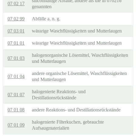
siliconhaltige Abfälle, andere als die in 070216
07 02 17
genannten
07 02 99
Abfälle a. n. g.
07 03 01
wässrige Waschflüssigkeiten und Mutterlaugen
07 01 01
wässrige Waschflüssigkeiten und Mutterlaugen
halogenorganische Lösemittel, Waschflüssigkeiten
07 01 03
und Mutterlaugen
andere organische Lösemittel, Waschflüssigkeiten
07 01 04
und Mutterlaugen
halogenierte Reaktions- und
07 01 07
Destillationsrückstände
07 01 08
andere Reaktions- und Destillationsrückstände
halogenierte Filterkuchen, gebrauchte
07 01 09
Aufsaugmaterialien