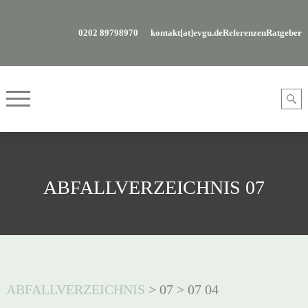
0202 89798970
kontakt[at]evgu.de
Referenzen
Ratgeber
ABFALLVERZEICHNIS 07
ABFALLVERZEICHNIS
>
07
>
07 04