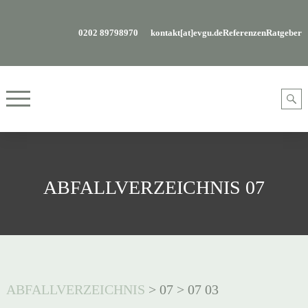
0202 89798970
kontakt[at]evgu.de
Referenzen
Ratgeber
ABFALLVERZEICHNIS 07
ABFALLVERZEICHNIS
>
07
>
07 03