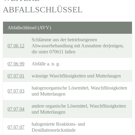
ABFALLSCHLÜSSEL
Abfallschlüssel (AVV)
Schlämme aus der betriebseigenen
07 06 12
Abwasserbehandlung mit Ausnahme derjenigen,
die unter 070611 fallen
07 06 99
Abfälle a. n. g.
07 07 01
wässrige Waschflüssigkeiten und Mutterlaugen
halogenorganische Lösemittel, Waschflüssigkeiten
07 07 03
und Mutterlaugen
andere organische Lösemittel, Waschflüssigkeiten
07 07 04
und Mutterlaugen
halogenierte Reaktions- und
07 07 07
Destillationsrückstände