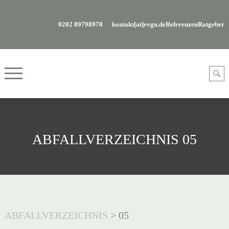
0202 89798970
kontakt[at]evgu.de
Referenzen
Ratgeber
ABFALLVERZEICHNIS 05
ABFALLVERZEICHNIS
>
05