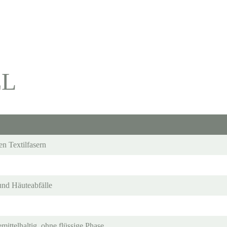
EL
en Textilfasern
nd Häuteabfälle
emittelhaltig, ohne flüssige Phase