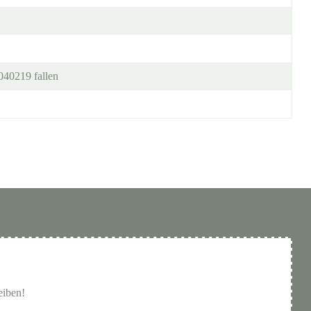
040219 fallen
eiben!