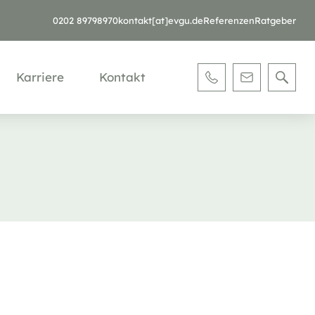
0202 89798970
kontakt[at]evgu.de
Referenzen
Ratgeber
Karriere
Kontakt