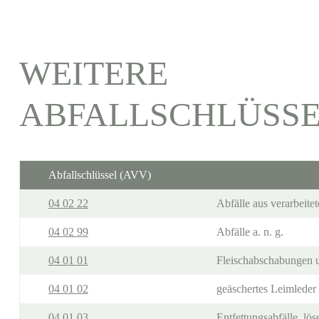
WEITERE
ABFALLSCHLÜSS
Abfallschlüssel (AVV)
04 02 22
Abfälle aus verarbeitet
04 02 99
Abfälle a. n. g.
04 01 01
Fleischabschabungen u
04 01 02
geäschertes Leimleder
04 01 03
Entfettungsabfälle, lös