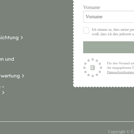
Vorname
Ich stimme zu, dass meine pe
weiß, dass ich dies jederzeit 
nichtung
en und
Für den Versand un
die eingegebenen D
Datenschutzbesti
rwertung
 –
Copyright © 