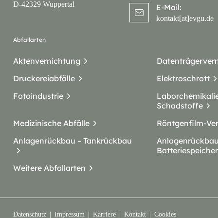
D-42329 Wuppertal
E-Mail:
kontakt[at]evgu.de
Abfallarten
Aktenvernichtung
Datenträgerver
Druckereiabfälle
Elektroschrott
Fotoindustrie
Laborchemikali
Schadstoffe
Medizinische Abfälle
Röntgenfilm-Ve
Anlagenrückbau – Tankrückbau
Anlagenrückbau
Batteriespeicher
Weitere Abfallarten
Datenschutz
Impressum
Karriere
Kontakt
Cookies